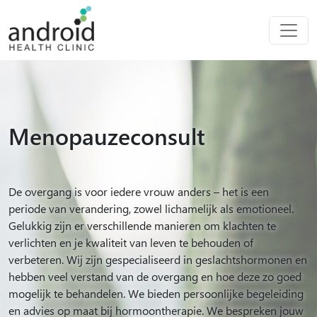
Menopauzeconsult
De overgang is voor iedere vrouw anders – het is een
periode van verandering, zowel lichamelijk als emotioneel.
Gelukkig zijn er verschillende manieren om klachten te
verlichten en je kwaliteit van leven te behouden of
verbeteren. Wij zijn gespecialiseerd in geslachtshormonen en
hebben veel verstand van de overgang en hoe deze zo goed
mogelijk te behandelen. We bieden persoonlijke begeleiding
en advies op maat bij hormoontherapie. We bespreken jouw