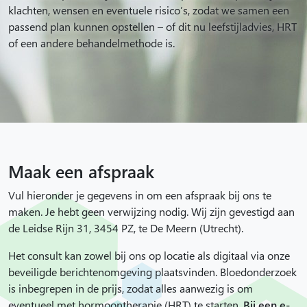
klachten, wensen en eventuele risico’s, zodat we samen een
passend plan kunnen opstellen – of dit nu leefstijladvies, HRT
of een andere behandelmethode is.
Maak een afspraak
Vul hieronder je gegevens in om een afspraak bij ons te
maken. Je hebt geen verwijzing nodig. Wij zijn gevestigd aan
de Leidse Rijn 31, 3454 PZ, te De Meern (Utrecht).
Het consult kan zowel bij ons op locatie als digitaal via onze
beveiligde berichtenomgeving plaatsvinden. Bloedonderzoek
is inbegrepen in de prijs, zodat alles aanwezig is om
eventueel met hormoontherapie (HRT) te starten.
Bij een e-