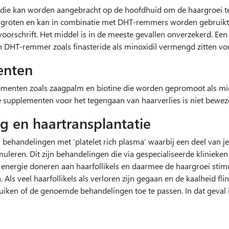
g die kan worden aangebracht op de hoofdhuid om de haargroei t
rgroten en kan in combinatie met DHT-remmers worden gebruikt v
oorschrift. Het middel is in de meeste gevallen onverzekerd. Een
 DHT-remmer zoals finasteride als minoxidil vermengd zitten voo
enten
plementen zoals zaagpalm en biotine die worden gepromoot als mi
eze supplementen voor het tegengaan van haarverlies is niet bewez
g en haartransplantatie
n behandelingen met ‘platelet rich plasma’ waarbij een deel van j
timuleren. Dit zijn behandelingen die via gespecialiseerde klinie
ergie doneren aan haarfollikels en daarmee de haargroei stimule
Als veel haarfollikels als verloren zijn gegaan en de kaalheid fli
iken of de genoemde behandelingen toe te passen. In dat geval is