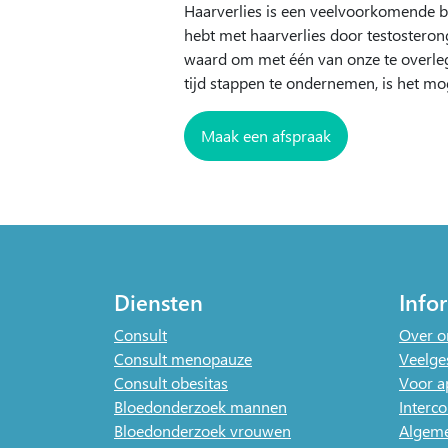
Haarverlies is een veelvoorkomende bi
hebt met haarverlies door testosterong
waard om met één van onze te overlegg
tijd stappen te ondernemen, is het mo
Maak een afspraak
Diensten
Info
Consult
Over o
Consult menopauze
Veelge
Consult obesitas
Voor a
Bloedonderzoek mannen
Interco
Bloedonderzoek vrouwen
Algem