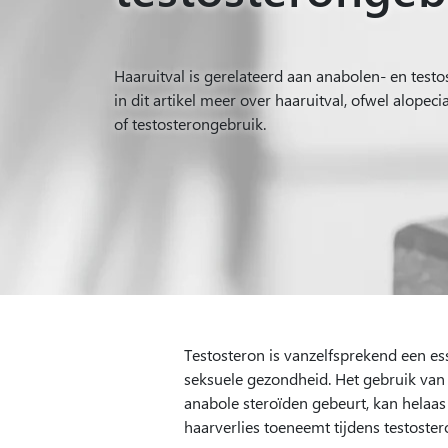
Haaruitval is gerelateerd aan anabolen- en testo
in dit artikel meer over haaruitval, ofwel alopec
of testosterongebruik.
Testosteron is vanzelfsprekend een es
seksuele gezondheid. Het gebruik van 
anabole steroïden gebeurt, kan helaas
haarverlies toeneemt tijdens testoster