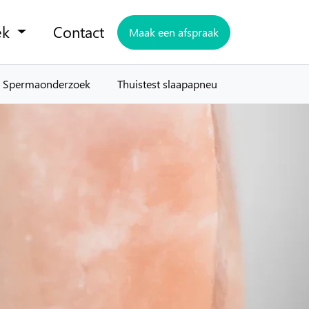
ek
Contact
Maak een afspraak
Spermaonderzoek
Thuistest slaapapneu