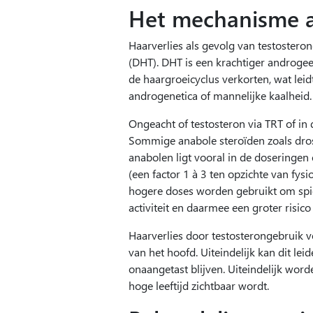
Het mechanisme ac
Haarverlies als gevolg van testostero
(DHT). DHT is een krachtiger androgee
de haargroeicyclus verkorten, wat lei
androgenetica of mannelijke kaalheid.
Ongeacht of testosteron via TRT of i
Sommige anabole steroïden zoals dros
anabolen ligt vooral in de doseringen
(een factor 1 à 3 ten opzichte van fysi
hogere doses worden gebruikt om spie
activiteit en daarmee een groter risico
Haarverlies door testosterongebruik 
van het hoofd. Uiteindelijk kan dit le
onaangetast blijven. Uiteindelijk wor
hoge leeftijd zichtbaar wordt.