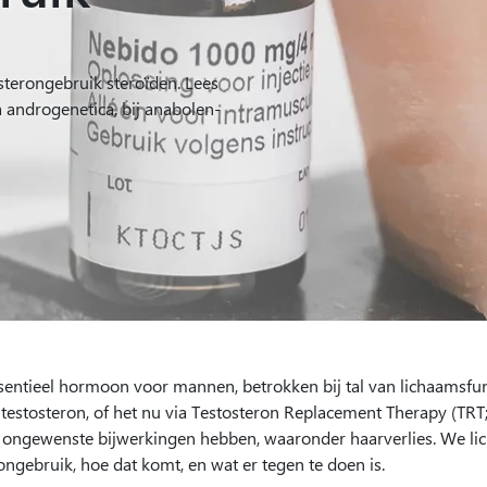
sterongebruik steroïden. Lees
ia androgenetica, bij anabolen-
sentieel hormoon voor mannen, betrokken bij tal van lichaamsfun
testosteron, of het nu via Testosteron Replacement Therapy (TRT; 
 ongewenste bijwerkingen hebben, waaronder haarverlies. We lich
ongebruik, hoe dat komt, en wat er tegen te doen is.