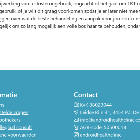
jwerking van testosterongebruik, ongeacht of het gaat om TRT of
ebruik, of je wilt dit graag voorkomen zodat je er later niet mee 
en over wat de beste behandeling en aanpak voor jou zou kunnen
gelijk om zo lang mogelijk een volle bos haar te behouden, ondan
rmatie
Contact
ns
KvK 88023044
stelde vragen
Leidse Rijn 31, 3454 PZ, D
pothekers
info@androidhealthclinic.c
llegiaal consult
AGB-code: 50500018
ene voorwaarden
androidhealthclinic