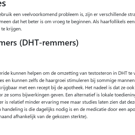
es
bruik een veelvoorkomend probleem is, zijn er verschillende str
meen dat het beter is om vroeg te beginnen. Als haarfollikels een
te krijgen.
mmers (DHT-remmers)
teride kunnen helpen om de omzetting van testosteron in DHT te 
rlies en kunnen zelfs de haargroei stimuleren bij sommige mannen.
rkrijgbaar met een recept bij de apotheek. Het nadeel is dat ze 
 ze soms bijwerkingen geven. Een alternatief is lokale toedieni
ier is relatief minder ervaring mee maar studies laten zien dat de
en handeling is die dagelijks nodig is en de medicatie door een 
aand afhankelijk van de gekozen sterkte).