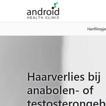
Hartfilmpje
Haarverlies bij
anabolen- of
testosterongeb