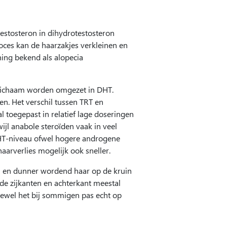
estosteron in dihydrotestosteron
oces kan de haarzakjes verkleinen en
ning bekend als alopecia
t lichaam worden omgezet in DHT.
n. Het verschil tussen TRT en
 toegepast in relatief lage doseringen
wijl anabole steroïden vaak in veel
 DHT-niveau ofwel hogere androgene
haarverlies mogelijk ook sneller.
jn en dunner wordend haar op de kruin
l de zijkanten en achterkant meestal
hoewel het bij sommigen pas echt op