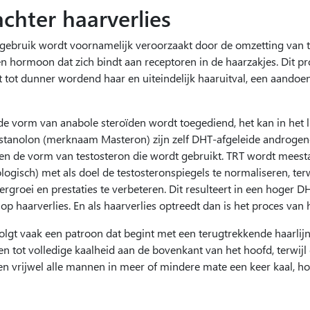
hter haarverlies
ngebruik wordt voornamelijk veroorzaakt door de omzetting van t
n hormoon dat zich bindt aan receptoren in de haarzakjes. Dit pr
dt tot dunner wordend haar en uiteindelijk haaruitval, een aandoe
n de vorm van anabole steroïden wordt toegediend, het kan in he
tanolon (merknaam Masteron) zijn zelf DHT-afgeleide androgene
 en de vorm van testosteron die wordt gebruikt. TRT wordt meestal
ologisch) met als doel de testosteronspiegels te normaliseren, ter
rgroei en prestaties te verbeteren. Dit resulteert in een hoger
 op haarverlies. En als haarverlies optreedt dan is het proces van 
volgt vaak een patroon dat begint met een terugtrekkende haarli
iden tot volledige kaalheid aan de bovenkant van het hoofd, terwij
den vrijwel alle mannen in meer of mindere mate een keer kaal, 